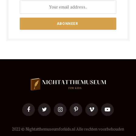
Facebook
Twitter
Instagram
Pinterest
Vimeo
YouTube
2022 © Nightatthemuseumforkids.nl Alle rechten voorbehouden