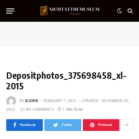
Depositphotos_375698458_xl-
2015
BY
BJORN
FEBRUARY 7, 2021
UPDATED:
NOVEMBER 25,
2022
NO COMMENTS
1 MIN READ
Facebook
Twitter
Pinterest