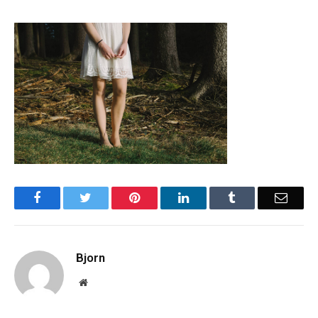
Facebook
Twitter
Pinterest
LinkedIn
Tumblr
Email
Bjorn
Website